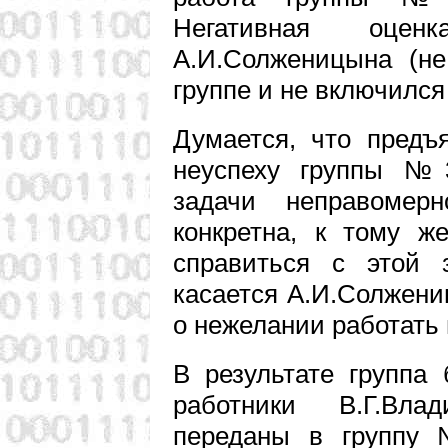
Негативная оце
А.И.Солженицына (не
группе и не включился 
Думается, что предъ
неуспеху группы №
задачи неправомер
конкретна, к тому ж
справиться с этой 
касается А.И.Солжени
о нежелании работать 
В результате группа
работники В.Г.Вл
переданы в группу