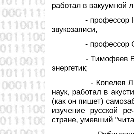
работал в вакуумной 
- профессор Никит
звукозаписи,
- профессор Сухо
- Тимофеев В.А. - 
энергетик;
- Копелев Л.З.- 
наук, работал в акуст
(как он пишет) самоза
изучение русской ре
стране, умевший "чита