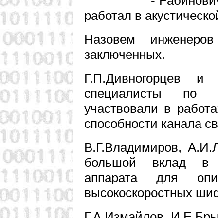
- Рабинович, кан
работал в акустическо
Назовем инженеров
заключенных.
Г.П.Дивногорцев и
специалисты по к
участвовали в работ
способности канала св
В.Г.Владимиров, А.И
большой вклад в с
аппарата для опи
высокоскоростных ши
Г.А.Измайлов, И.Е.Бры