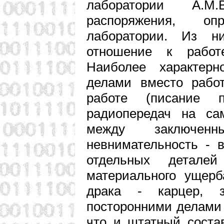
лаборатории А.М
распоряжения, оп
лаборатории. Из н
отношение к работ
Наиболее характерн
делами вместо рабо
работе (писание 
радиопередач на са
между заключенн
невнимательность - 
отдельных детале
материального ущерб
драка - карцер, 
посторонними делами 
что и штатный соста