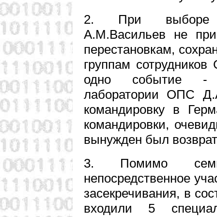
2. При выборе с
А.М.Васильев не пр
перестановкам, сохра
группам сотрудников
одно событие - з
лаборатории ОПС Д.
командировку в Гер
командировки, очевид
вынужден был возврат
3. Помимо семи
непосредственное уча
засекречивания, в со
входили 5 специал