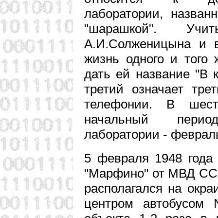
лаборатории, назван
"шарашкой". Уч
А.И.Солженицына и в
жизнь одного и того
дать ей название "В к
третий означает тре
телефонии. В шест
начальный пери
лаборатории - февраль
5 февраля 1948 года
"Марфино" от МВД С
располагался на окра
центром автобусом