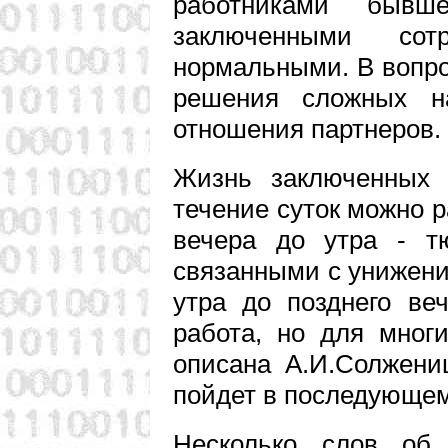
работниками быв
заключенными сот
нормальными. В вопро
решения сложных н
отношения партнеров.
Жизнь заключенных 
течение суток можно р
вечера до утра - т
связанными с унижени
утра до позднего ве
работа, но для мног
описана А.И.Солжени
пойдет в последующем
Несколько слов об