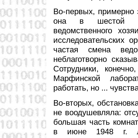
Во-первых, примерно 
она в шестой ра
ведомственного хозя
исследовательских ор
частая смена ведо
неблаготворно сказыв
Сотрудники, конечно
Марфинской лабор
работать, но ... чувств
Во-вторых, обстановк
не воодушевляла: отс
большая часть комнат
в июне 1948 г. л