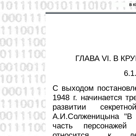
ГЛАВА VI. В КР
6.1
С выходом постановл
1948 г. начинается тр
развитии секретн
А.И.Солженицына "В 
часть персонажей
относится к дея