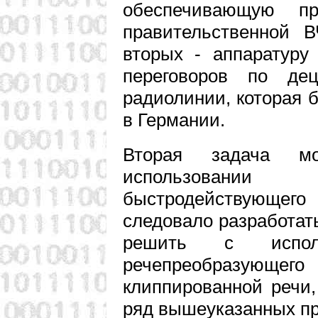
обеспечивающую п
правительственной В
вторых - аппаратуру
переговоров по дец
радиолинии, которая 
в Германии.
Вторая задача м
использовани
быстродействующе
следовало разработат
решить с испол
речепреобразующего
клиппированной речи
ряд вышеуказанных п