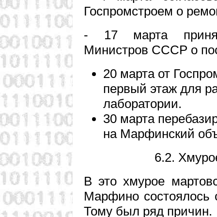
Госпромстроем о ремо
- 17 марта приня
Министров СССР о пос
20 марта от Госпро
первый этаж для р
лаборатории.
30 марта перебази
на Марфинский объ
6.2. Хмуро
В это хмурое мартов
Марфино состоялось 
Тому был ряд причин.